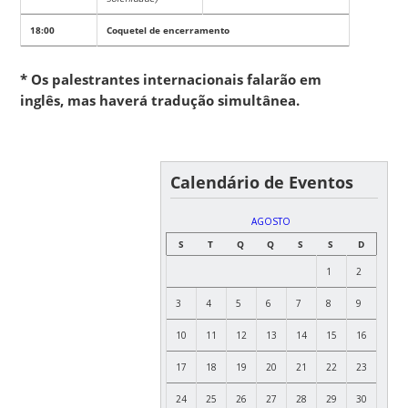
18:00
Coquetel de encerramento
* Os palestrantes internacionais falarão em
inglês, mas haverá tradução simultânea.
Calendário de Eventos
AGOSTO
S
T
Q
Q
S
S
D
1
2
3
4
5
6
7
8
9
10
11
12
13
14
15
16
17
18
19
20
21
22
23
24
25
26
27
28
29
30