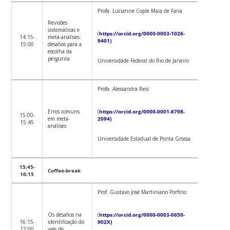
Profa. Lucianne Cople Maia de Faria
Revisões
sistemáticas e
(
https://orcid.org/0000-0003-1026-
14:15-
meta-análises:
9401)
15:00
desafios para a
escolha da
pergunta
Universidade Federal do Rio de Janeiro
Profa. Alessandra Reis
Erros comuns
(
https://orcid.org/0000-0001-6798-
15:00-
em meta-
2094)
15:45
análises
Universidade Estadual de Ponta Grossa
15:45-
Coffee-break
16:15
Prof. Gustavo José Martiniano Porfírio
Os desafios na
(
https://orcid.org/0000-0003-0650-
16:15-
identificação do
902X)
17:00
viés de