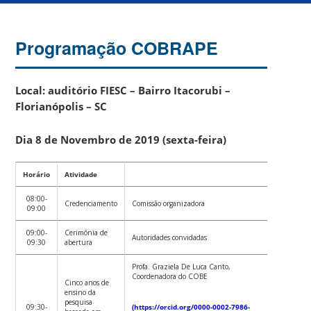
Programação COBRAPE
Local: auditório FIESC – Bairro Itacorubi –
Florianópolis – SC
Dia 8 de Novembro de 2019 (sexta-feira)
Horário
Atividade
08:00-
Credenciamento
Comissão organizadora
09:00
09:00-
Cerimônia de
Autoridades convidadas
09:30
abertura
Profa. Graziela De Luca Canto,
Coordenadora do COBE
Cinco anos de
ensino da
pesquisa
09:30-
(https://orcid.org/0000-0002-7986-