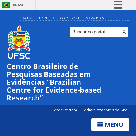
BRASIL
Simplifique!
ACESSIBILIDADE
ALTO CONTRASTE
MAPA DO SITE
Comunica BR
Participe
Acesso à informação
Legislação
Centro Brasileiro de
Canais
Pesquisas Baseadas em
Evidências “Brazilian
Centre for Evidence-based
Research”
Área Restrita
Administradores do Site
MENU