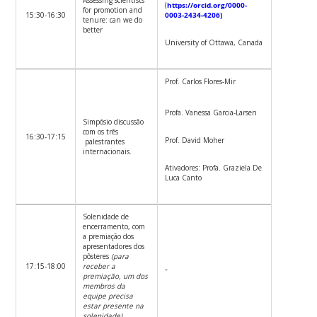
(
https://orcid.org/0000-
for promotion and
15:30-16:30
0003-2434-4206)
tenure: can we do
better
University of Ottawa, Canada
Prof. Carlos Flores-Mir
Profa. Vanessa Garcia-Larsen
Simpósio discussão
com os três
16:30-17:15
Prof. David Moher
palestrantes
internacionais.
Ativadores: Profa. Graziela De
Luca Canto
Solenidade de
encerramento, com
a premiação dos
apresentadores dos
pôsteres
(para
17:15-18:00
receber a
premiação, um dos
membros da
equipe precisa
estar presente na
solenidade)