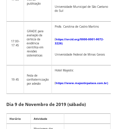
publicação
Universidade Municipal de São Caetano
do Sul
Profa. Carolina de Castro Martins
GRADE para
avaliação da
certeza da
(
https://orcid.org/0000-0001-9072-
17:00-
evidência
3226)
17:45
científica em
revisões
Universidade Federal de Minas Gerais
sistemáticas
Hotel Majestic
Festa de
19:45
confraternização
(
https://www.majesticpalace.com.br)
por adesão
Dia 9 de Novembro de 2019 (sábado)
Horário
Atividade
Montagem dos