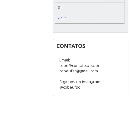
31
« out
CONTATOS
Email:
cobe@contato.ufsc.br
cobeufsc@gmail.com
Siga-nos no instagram:
@cobeufsc