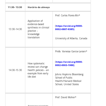
11:30- 13:30
Horário do almoço
Prof. Carlos Flores-Mir*
Application of
evidence-based
(
https://orcid.org/0000-
synthesis in clinical
13:30-14:30
0002-0887-9385)
practice –
knowledge
translation
University of Alberta, Canada
Profa. Vanessa Garcia-Larsen*
(
https://orcid.org/0000-
How systematic
0002-0003-1988)
review can change
14:30-15:30
health policies – an
example from early
Johns Hopkins Bloomberg
life diet
School of Public
Health/Harvard Medical
School, United States
Prof. David Moher*
Assessing scientists