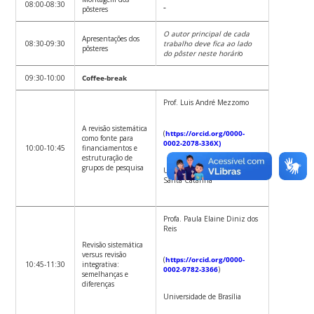
08:00-08:30
pôsteres
O autor principal de cada
Apresentações dos
08:30-09:30
trabalho deve fica ao lado
pôsteres
do pôster neste horári
o
09:30-10:00
Coffee-break
Prof. Luis André Mezzomo
A revisão sistemática
(
https://orcid.org/0000-
como fonte para
0002-2078-336X)
10:00-10:45
financiamentos e
estruturação de
grupos de pesquisa
Universidade Federal de
Santa Catarina
Profa. Paula Elaine Diniz dos
Reis
Revisão sistemática
versus revisão
(
https://orcid.org/0000-
10:45-11:30
integrativa:
0002-9782-3366
)
semelhanças e
diferenças
Universidade de Brasília