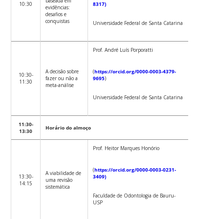
baseada em
10:30
8317)
evidências:
desafios e
conquistas
Universidade Federal de Santa Catarina
Prof. André Luís Porporatti
A decisão sobre
(
https://orcid.org/0000-0003-4379-
10:30-
fazer ou não a
9695
)
11:30
meta-análise
Universidade Federal de Santa Catarina
11:30-
Horário do almoço
13:30
Prof. Heitor Marques Honório
(
https://orcid.org/0000-0003-0231-
A viabilidade de
13:30-
3409)
uma revisão
14:15
sistemática
Faculdade de Odontologia de Bauru-
USP